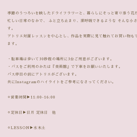
季節のうつろいを映したドライフラワーと、暮らしにそっと寄り添う花
忙しい日常のなかで、 ふと立ち止まり、深呼吸できるような そんな小
す。
アトリエ対面レッスンを中心とし、作品を実際に見て触れてお買い物もで
ます。
・駐車場は歩いて30秒程の場所に3台ご用意がございます。
・バスをご利用のかたは『美術館』で下車をお願いいたします。
バス停目の前にアトリエがございます。
共にInstagramのハイライトをご参考になさってください。
⚪︎営業時間▶︎11:00-16:00
⚪︎定休日▶︎日月 定休日 他
⚪︎LESSON▶︎水木土