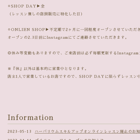
⚪︎SHOP DAY▶︎金
（レッスン無しの店頭販売に特化した日）
⚪︎ONLIEN SHOP▶︎不定期で2ヶ月に一回程度オープンさせていただ
オープンの2.3日前にInstagramにてご連絡させていただきます。
◎休み等変動もありますので、ご来店前は必ず毎朝更新するInstagra
※『休』以外は基本的に営業中となります。
店主1人で営業しているお店ですので、SHOP DAYに限らずレッスン
Information
2023-05-13
ハーバリウムスキルアップオンラインレッスン廃止のお